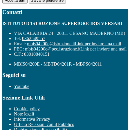
Accetta tutti
Salva le preferenze
Contatti
ISTITUTO D'ISTRUZIONE SUPERIORE IRIS VERSARI
VIA CALABRIA 24 - 20811 CESANO MADERNO (MB)
Tel:
0362549557
Email:
mbis04200e@istruzione.it
Link per inviare una mail
PEC:
mbis04200e@pec.istruzione.it
Link per inviare una mail
C.F.: 83010840151
MBIS04200E - MBTD04201R - MBPS042011
Seguici su
Youtube
Sezione Link Utili
Cookie policy
Note legali
Informativa Privacy
Ufficio Relazioni con il Pubblico
Dichiarazione di accessibilità