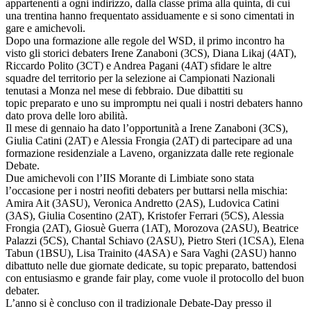
appartenenti a ogni indirizzo, dalla classe prima alla quinta, di cui
una trentina hanno frequentato assiduamente e si sono cimentati in
gare e amichevoli.
Dopo una formazione alle regole del WSD, il primo incontro ha
visto gli storici debaters Irene Zanaboni (3CS), Diana Likaj (4AT),
Riccardo Polito (3CT) e Andrea Pagani (4AT) sfidare le altre
squadre del territorio per la selezione ai Campionati Nazionali
tenutasi a Monza nel mese di febbraio. Due dibattiti su
topic preparato e uno su impromptu nei quali i nostri debaters hanno
dato prova delle loro abilità.
Il mese di gennaio ha dato l’opportunità a Irene Zanaboni (3CS),
Giulia Catini (2AT) e Alessia Frongia (2AT) di partecipare ad una
formazione residenziale a Laveno, organizzata dalle rete regionale
Debate.
Due amichevoli con l’IIS Morante di Limbiate sono stata
l’occasione per i nostri neofiti debaters per buttarsi nella mischia:
Amira Ait (3ASU), Veronica Andretto (2AS), Ludovica Catini
(3AS), Giulia Cosentino (2AT), Kristofer Ferrari (5CS), Alessia
Frongia (2AT), Giosuè Guerra (1AT), Morozova (2ASU), Beatrice
Palazzi (5CS), Chantal Schiavo (2ASU), Pietro Steri (1CSA), Elena
Tabun (1BSU), Lisa Trainito (4ASA) e Sara Vaghi (2ASU) hanno
dibattuto nelle due giornate dedicate, su topic preparato, battendosi
con entusiasmo e grande fair play, come vuole il protocollo del buon
debater.
L’anno si è concluso con il tradizionale Debate-Day presso il