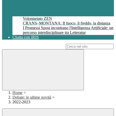
Volontariato ZEN
CRANS–MONTANA: Il fuoco, il freddo, la distanza
I Promessi Sposi incontrano l'Intelligenza Artificiale: un
percorso interdisciplinare tra Letteratur
Chatta con IRIS
Campo di ricerca per le pagine del sito
Home
>
Debate: le ultime novità
>
2022-2023