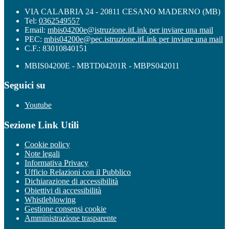
VIA CALABRIA 24 - 20811 CESANO MADERNO (MB)
Tel:
0362549557
Email:
mbis04200e@istruzione.it
Link per inviare una mail
PEC:
mbis04200e@pec.istruzione.it
Link per inviare una mail
C.F.: 83010840151
MBIS04200E - MBTD04201R - MBPS042011
Seguici su
Youtube
Sezione Link Utili
Cookie policy
Note legali
Informativa Privacy
Ufficio Relazioni con il Pubblico
Dichiarazione di accessibilità
Obiettivi di accessibilità
Whistleblowing
Gestione consensi cookie
Amministrazione trasparente