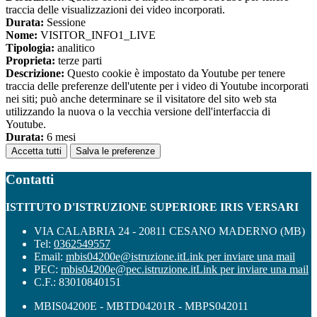
traccia delle visualizzazioni dei video incorporati.
Durata:
Sessione
Nome:
VISITOR_INFO1_LIVE
Tipologia:
analitico
Proprieta:
terze parti
Descrizione:
Questo cookie è impostato da Youtube per tenere
traccia delle preferenze dell'utente per i video di Youtube incorporati
nei siti; può anche determinare se il visitatore del sito web sta
utilizzando la nuova o la vecchia versione dell'interfaccia di
Youtube.
Durata:
6 mesi
Accetta tutti
Salva le preferenze
Contatti
ISTITUTO D'ISTRUZIONE SUPERIORE IRIS VERSARI
VIA CALABRIA 24 - 20811 CESANO MADERNO (MB)
Tel:
0362549557
Email:
mbis04200e@istruzione.it
Link per inviare una mail
PEC:
mbis04200e@pec.istruzione.it
Link per inviare una mail
C.F.: 83010840151
MBIS04200E - MBTD04201R - MBPS042011