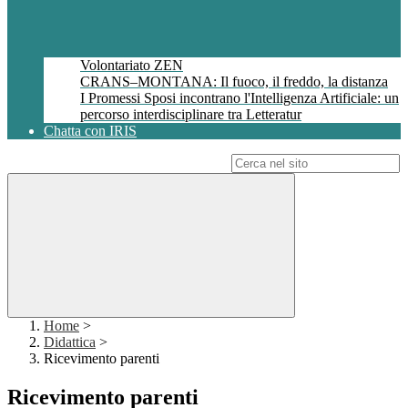
Volontariato ZEN
CRANS–MONTANA: Il fuoco, il freddo, la distanza
I Promessi Sposi incontrano l'Intelligenza Artificiale: un
percorso interdisciplinare tra Letteratur
Chatta con IRIS
Campo di ricerca per le pagine del sito
Home
>
Didattica
>
Ricevimento parenti
Ricevimento parenti