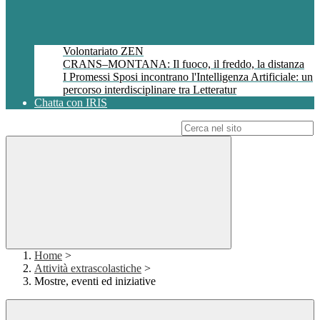
Volontariato ZEN
CRANS–MONTANA: Il fuoco, il freddo, la distanza
I Promessi Sposi incontrano l'Intelligenza Artificiale: un
percorso interdisciplinare tra Letteratur
Chatta con IRIS
Campo di ricerca per le pagine del sito
Home
>
Attività extrascolastiche
>
Mostre, eventi ed iniziative