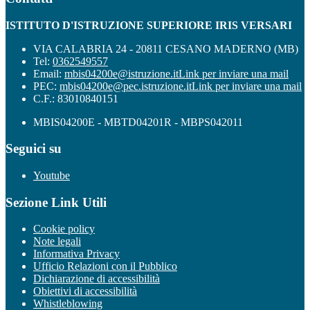
ISTITUTO D'ISTRUZIONE SUPERIORE IRIS VERSARI
VIA CALABRIA 24 - 20811 CESANO MADERNO (MB)
Tel:
0362549557
Email:
mbis04200e@istruzione.it
Link per inviare una mail
PEC:
mbis04200e@pec.istruzione.it
Link per inviare una mail
C.F.: 83010840151
MBIS04200E - MBTD04201R - MBPS042011
Seguici su
Youtube
Sezione Link Utili
Cookie policy
Note legali
Informativa Privacy
Ufficio Relazioni con il Pubblico
Dichiarazione di accessibilità
Obiettivi di accessibilità
Whistleblowing