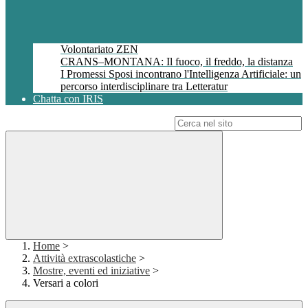
Volontariato ZEN
CRANS–MONTANA: Il fuoco, il freddo, la distanza
I Promessi Sposi incontrano l'Intelligenza Artificiale: un
percorso interdisciplinare tra Letteratur
Chatta con IRIS
Campo di ricerca per le pagine del sito
Home
>
Attività extrascolastiche
>
Mostre, eventi ed iniziative
>
Versari a colori