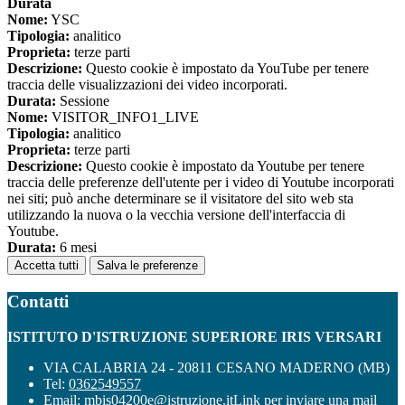
Durata
Nome:
YSC
Tipologia:
analitico
Proprieta:
terze parti
Descrizione:
Questo cookie è impostato da YouTube per tenere
traccia delle visualizzazioni dei video incorporati.
Durata:
Sessione
Nome:
VISITOR_INFO1_LIVE
Tipologia:
analitico
Proprieta:
terze parti
Descrizione:
Questo cookie è impostato da Youtube per tenere
traccia delle preferenze dell'utente per i video di Youtube incorporati
nei siti; può anche determinare se il visitatore del sito web sta
utilizzando la nuova o la vecchia versione dell'interfaccia di
Youtube.
Durata:
6 mesi
Accetta tutti
Salva le preferenze
Contatti
ISTITUTO D'ISTRUZIONE SUPERIORE IRIS VERSARI
VIA CALABRIA 24 - 20811 CESANO MADERNO (MB)
Tel:
0362549557
Email:
mbis04200e@istruzione.it
Link per inviare una mail