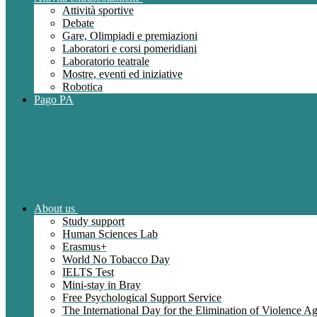
Attività sportive
Debate
Gare, Olimpiadi e premiazioni
Laboratori e corsi pomeridiani
Laboratorio teatrale
Mostre, eventi ed iniziative
Robotica
Pago PA
About us
Study support
Human Sciences Lab
Erasmus+
World No Tobacco Day
IELTS Test
Mini-stay in Bray
Free Psychological Support Service
The International Day for the Elimination of Violence 