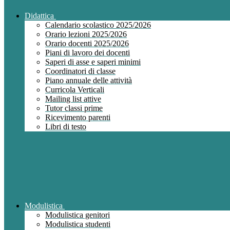
Didattica
Calendario scolastico 2025/2026
Orario lezioni 2025/2026
Orario docenti 2025/2026
Piani di lavoro dei docenti
Saperi di asse e saperi minimi
Coordinatori di classe
Piano annuale delle attività
Curricola Verticali
Mailing list attive
Tutor classi prime
Ricevimento parenti
Libri di testo
Modulistica
Modulistica genitori
Modulistica studenti