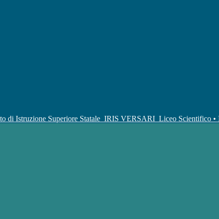
uto di Istruzione Superiore Statale
IRIS VERSARI
Liceo Scientifico 