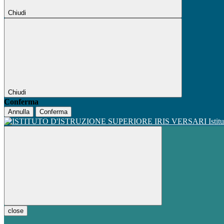
Chiudi
Chiudi
Conferma
Annulla
Conferma
Istit
close