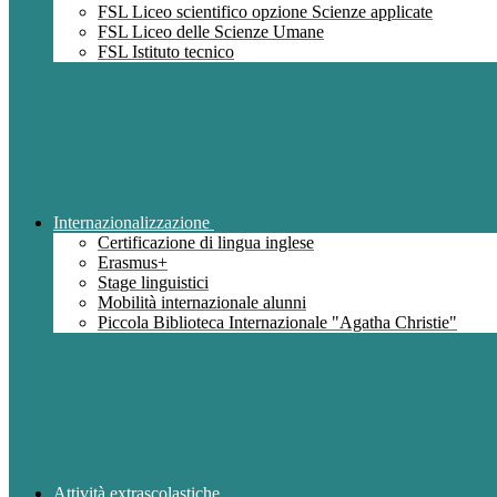
FSL Liceo scientifico opzione Scienze applicate
FSL Liceo delle Scienze Umane
FSL Istituto tecnico
Internazionalizzazione
Certificazione di lingua inglese
Erasmus+
Stage linguistici
Mobilità internazionale alunni
Piccola Biblioteca Internazionale "Agatha Christie"
Attività extrascolastiche