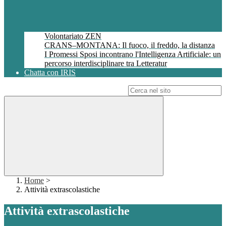
Volontariato ZEN
CRANS–MONTANA: Il fuoco, il freddo, la distanza
I Promessi Sposi incontrano l'Intelligenza Artificiale: un
percorso interdisciplinare tra Letteratur
Chatta con IRIS
Campo di ricerca per le pagine del sito
Home
>
Attività extrascolastiche
Attività extrascolastiche