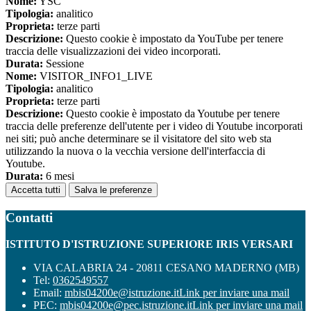
Nome:
YSC
Tipologia:
analitico
Proprieta:
terze parti
Descrizione:
Questo cookie è impostato da YouTube per tenere
traccia delle visualizzazioni dei video incorporati.
Durata:
Sessione
Nome:
VISITOR_INFO1_LIVE
Tipologia:
analitico
Proprieta:
terze parti
Descrizione:
Questo cookie è impostato da Youtube per tenere
traccia delle preferenze dell'utente per i video di Youtube incorporati
nei siti; può anche determinare se il visitatore del sito web sta
utilizzando la nuova o la vecchia versione dell'interfaccia di
Youtube.
Durata:
6 mesi
Accetta tutti
Salva le preferenze
Contatti
ISTITUTO D'ISTRUZIONE SUPERIORE IRIS VERSARI
VIA CALABRIA 24 - 20811 CESANO MADERNO (MB)
Tel:
0362549557
Email:
mbis04200e@istruzione.it
Link per inviare una mail
PEC:
mbis04200e@pec.istruzione.it
Link per inviare una mail