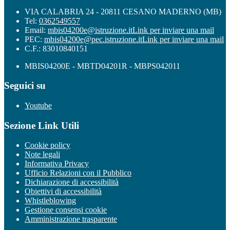
VIA CALABRIA 24 - 20811 CESANO MADERNO (MB)
Tel:
0362549557
Email:
mbis04200e@istruzione.it
Link per inviare una mail
PEC:
mbis04200e@pec.istruzione.it
Link per inviare una mail
C.F.: 83010840151
MBIS04200E - MBTD04201R - MBPS042011
Seguici su
Youtube
Sezione Link Utili
Cookie policy
Note legali
Informativa Privacy
Ufficio Relazioni con il Pubblico
Dichiarazione di accessibilità
Obiettivi di accessibilità
Whistleblowing
Gestione consensi cookie
Amministrazione trasparente