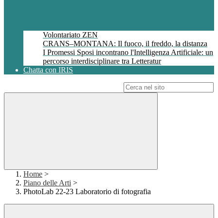
Volontariato ZEN
CRANS–MONTANA: Il fuoco, il freddo, la distanza
I Promessi Sposi incontrano l'Intelligenza Artificiale: un
percorso interdisciplinare tra Letteratur
Chatta con IRIS
Campo di ricerca per le pagine del sito
Home
>
Piano delle Arti
>
PhotoLab 22-23 Laboratorio di fotografia