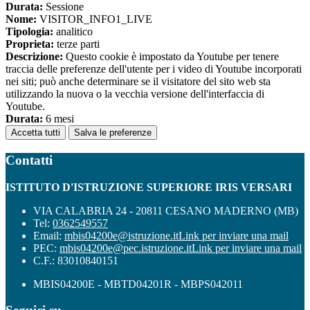
Durata:
Sessione
Nome:
VISITOR_INFO1_LIVE
Tipologia:
analitico
Proprieta:
terze parti
Descrizione:
Questo cookie è impostato da Youtube per tenere
traccia delle preferenze dell'utente per i video di Youtube incorporati
nei siti; può anche determinare se il visitatore del sito web sta
utilizzando la nuova o la vecchia versione dell'interfaccia di
Youtube.
Durata:
6 mesi
Accetta tutti
Salva le preferenze
Contatti
ISTITUTO D'ISTRUZIONE SUPERIORE IRIS VERSARI
VIA CALABRIA 24 - 20811 CESANO MADERNO (MB)
Tel:
0362549557
Email:
mbis04200e@istruzione.it
Link per inviare una mail
PEC:
mbis04200e@pec.istruzione.it
Link per inviare una mail
C.F.: 83010840151
MBIS04200E - MBTD04201R - MBPS042011