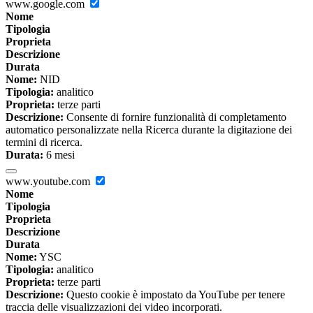
www.google.com
Nome
Tipologia
Proprieta
Descrizione
Durata
Nome:
NID
Tipologia:
analitico
Proprieta:
terze parti
Descrizione:
Consente di fornire funzionalità di completamento
automatico personalizzate nella Ricerca durante la digitazione dei
termini di ricerca.
Durata:
6 mesi
www.youtube.com
Nome
Tipologia
Proprieta
Descrizione
Durata
Nome:
YSC
Tipologia:
analitico
Proprieta:
terze parti
Descrizione:
Questo cookie è impostato da YouTube per tenere
traccia delle visualizzazioni dei video incorporati.