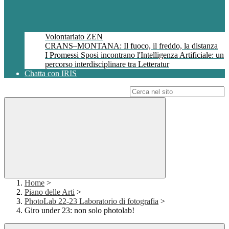
Volontariato ZEN
CRANS–MONTANA: Il fuoco, il freddo, la distanza
I Promessi Sposi incontrano l'Intelligenza Artificiale: un
percorso interdisciplinare tra Letteratur
Chatta con IRIS
Campo di ricerca per le pagine del sito
Home
>
Piano delle Arti
>
PhotoLab 22-23 Laboratorio di fotografia
>
Giro under 23: non solo photolab!