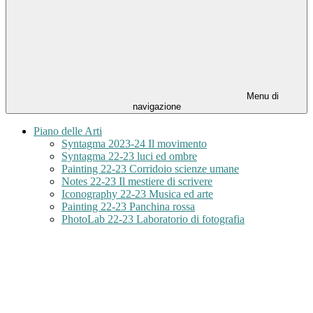
Menu di
navigazione
Piano delle Arti
Syntagma 2023-24 Il movimento
Syntagma 22-23 luci ed ombre
Painting 22-23 Corridoio scienze umane
Notes 22-23 Il mestiere di scrivere
Iconography 22-23 Musica ed arte
Painting 22-23 Panchina rossa
PhotoLab 22-23 Laboratorio di fotografia