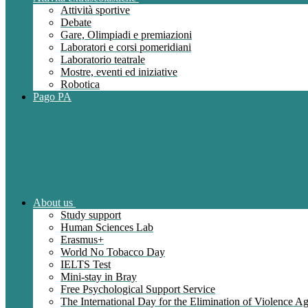
Attività sportive
Debate
Gare, Olimpiadi e premiazioni
Laboratori e corsi pomeridiani
Laboratorio teatrale
Mostre, eventi ed iniziative
Robotica
Pago PA
About us
Study support
Human Sciences Lab
Erasmus+
World No Tobacco Day
IELTS Test
Mini-stay in Bray
Free Psychological Support Service
The International Day for the Elimination of Violence 