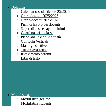
Didattica
Calendario scolastico 2025/2026
Orario lezioni 2025/2026
Orario docenti 2025/2026
Piani di lavoro dei docenti
Saperi di asse e saperi minimi
Coordinatori di classe
Piano annuale delle attività
Curricola Verticali
Mailing list attive
Tutor classi prime
Ricevimento parenti
Libri di testo
Modulistica
Modulistica genitori
Modulistica studenti