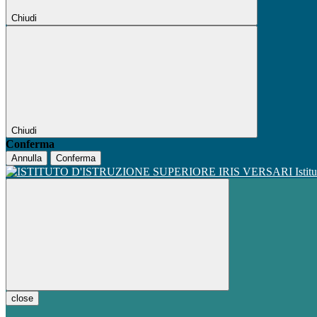
Chiudi
Chiudi
Conferma
Annulla
Conferma
Istit
close