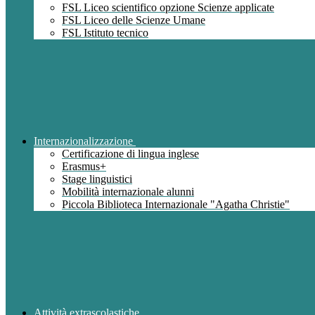
FSL Liceo scientifico opzione Scienze applicate
FSL Liceo delle Scienze Umane
FSL Istituto tecnico
Internazionalizzazione
Certificazione di lingua inglese
Erasmus+
Stage linguistici
Mobilità internazionale alunni
Piccola Biblioteca Internazionale "Agatha Christie"
Attività extrascolastiche