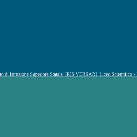
uto di Istruzione Superiore Statale
IRIS VERSARI
Liceo Scientifico 