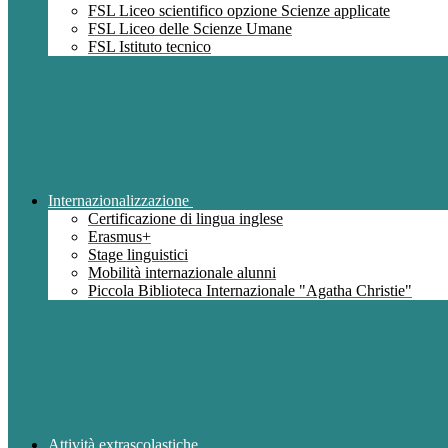
FSL Liceo scientifico opzione Scienze applicate
FSL Liceo delle Scienze Umane
FSL Istituto tecnico
Internazionalizzazione
Certificazione di lingua inglese
Erasmus+
Stage linguistici
Mobilità internazionale alunni
Piccola Biblioteca Internazionale "Agatha Christie"
Attività extrascolastiche