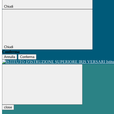
Chiudi
Chiudi
Conferma
Annulla
Conferma
Istit
close