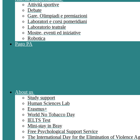
Attività sportive
Debate
Gare, Olimpiadi e premiazioni
Laboratori e corsi pomeridiani
Laboratorio teatrale
Mostre, eventi ed iniziative
Robotica
Pago PA
About us
Study support
Human Sciences Lab
Erasmus+
World No Tobacco Day
IELTS Test
Mini-stay in Bray
Free Psychological Support Service
The International Day for the Elimination of Violence 