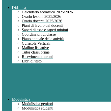
Didattica
Calendario scolastico 2025/2026
Orario lezioni 2025/2026
Orario docenti 2025/2026
Piani di lavoro dei docenti
Saperi di asse e saperi minimi
Coordinatori di classe
Piano annuale delle attività
Curricola Verticali
Mailing list attive
Tutor classi prime
Ricevimento parenti
Libri di testo
Modulistica
Modulistica genitori
Modulistica studenti