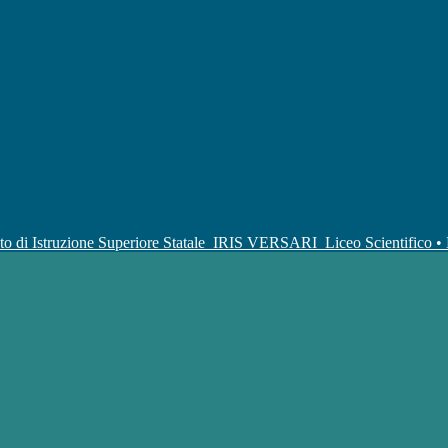
uto di Istruzione Superiore Statale
IRIS VERSARI
Liceo Scientifico 