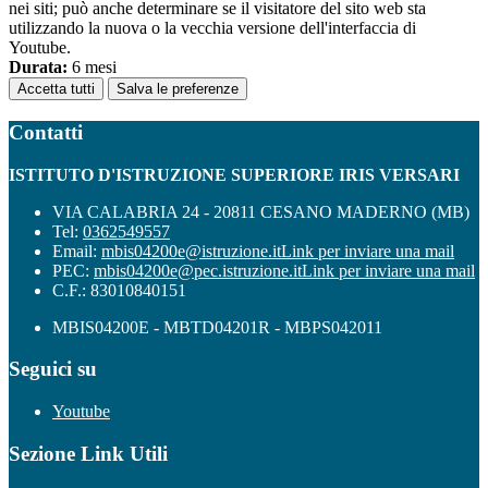
nei siti; può anche determinare se il visitatore del sito web sta
utilizzando la nuova o la vecchia versione dell'interfaccia di
Youtube.
Durata:
6 mesi
Accetta tutti
Salva le preferenze
Contatti
ISTITUTO D'ISTRUZIONE SUPERIORE IRIS VERSARI
VIA CALABRIA 24 - 20811 CESANO MADERNO (MB)
Tel:
0362549557
Email:
mbis04200e@istruzione.it
Link per inviare una mail
PEC:
mbis04200e@pec.istruzione.it
Link per inviare una mail
C.F.: 83010840151
MBIS04200E - MBTD04201R - MBPS042011
Seguici su
Youtube
Sezione Link Utili