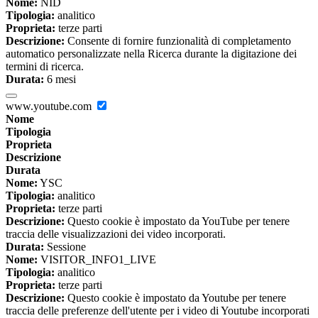
Nome:
NID
Tipologia:
analitico
Proprieta:
terze parti
Descrizione:
Consente di fornire funzionalità di completamento
automatico personalizzate nella Ricerca durante la digitazione dei
termini di ricerca.
Durata:
6 mesi
www.youtube.com
Nome
Tipologia
Proprieta
Descrizione
Durata
Nome:
YSC
Tipologia:
analitico
Proprieta:
terze parti
Descrizione:
Questo cookie è impostato da YouTube per tenere
traccia delle visualizzazioni dei video incorporati.
Durata:
Sessione
Nome:
VISITOR_INFO1_LIVE
Tipologia:
analitico
Proprieta:
terze parti
Descrizione:
Questo cookie è impostato da Youtube per tenere
traccia delle preferenze dell'utente per i video di Youtube incorporati