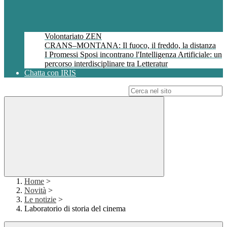
Volontariato ZEN
CRANS–MONTANA: Il fuoco, il freddo, la distanza
I Promessi Sposi incontrano l'Intelligenza Artificiale: un
percorso interdisciplinare tra Letteratur
Chatta con IRIS
Campo di ricerca per le pagine del sito
Home
>
Novità
>
Le notizie
>
Laboratorio di storia del cinema