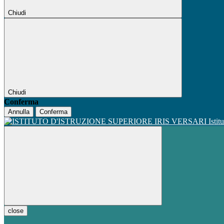
Chiudi
Chiudi
Conferma
Annulla
Conferma
Istit
close