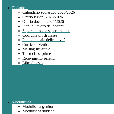
Didattica
Calendario scolastico 2025/2026
Orario lezioni 2025/2026
Orario docenti 2025/2026
Piani di lavoro dei docenti
Saperi di asse e saperi minimi
Coordinatori di classe
Piano annuale delle attività
Curricola Verticali
Mailing list attive
Tutor classi prime
Ricevimento parenti
Libri di testo
Modulistica
Modulistica genitori
Modulistica studenti