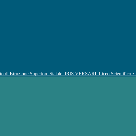
uto di Istruzione Superiore Statale
IRIS VERSARI
Liceo Scientifico 