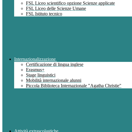
FSL Liceo scientifico opzione Scienze applicate
FSL Liceo delle Scienze Umane
FSL Istituto tecnico
Internazionalizzazione
Certificazione di lingua inglese
Erasmus+
Stage linguistici
Mobilità internazionale alunni
Piccola Biblioteca Internazionale "Agatha Christie"
Attività extrascolastiche