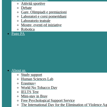
Attività sportive
Debate
Gare, Olimpiadi e premiazioni
Laboratori e corsi pomeridiani
Laboratorio teatrale
Mostre, eventi ed iniziative
Robotica
Pago PA
About us
Study support
Human Sciences Lab
Erasmus+
World No Tobacco Day
IELTS Test
Mini-stay in Bray
Free Psychological Support Service
The International Day for the Elimination of Violence 