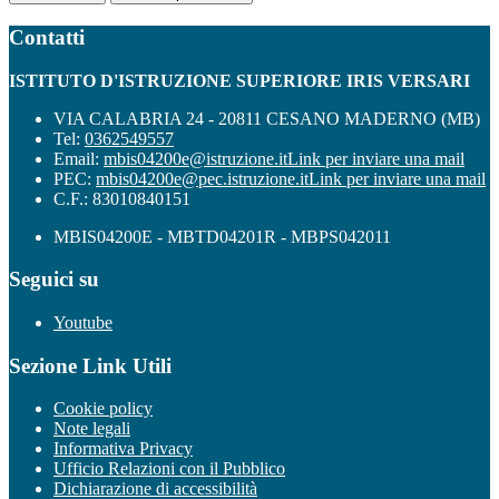
Contatti
ISTITUTO D'ISTRUZIONE SUPERIORE IRIS VERSARI
VIA CALABRIA 24 - 20811 CESANO MADERNO (MB)
Tel:
0362549557
Email:
mbis04200e@istruzione.it
Link per inviare una mail
PEC:
mbis04200e@pec.istruzione.it
Link per inviare una mail
C.F.: 83010840151
MBIS04200E - MBTD04201R - MBPS042011
Seguici su
Youtube
Sezione Link Utili
Cookie policy
Note legali
Informativa Privacy
Ufficio Relazioni con il Pubblico
Dichiarazione di accessibilità