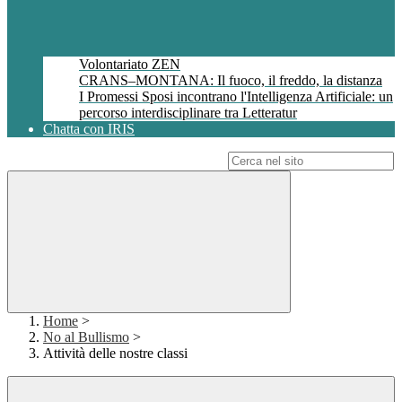
Volontariato ZEN
CRANS–MONTANA: Il fuoco, il freddo, la distanza
I Promessi Sposi incontrano l'Intelligenza Artificiale: un
percorso interdisciplinare tra Letteratur
Chatta con IRIS
Campo di ricerca per le pagine del sito
Home
>
No al Bullismo
>
Attività delle nostre classi