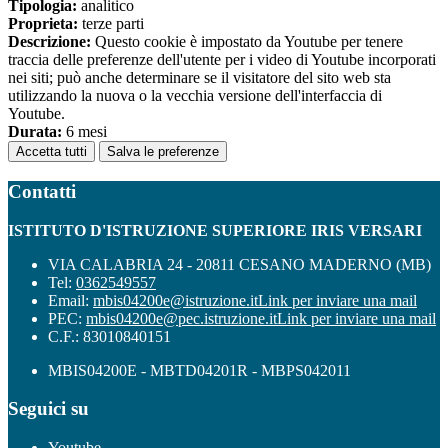
Tipologia:
analitico
Proprieta:
terze parti
Descrizione:
Questo cookie è impostato da Youtube per tenere
traccia delle preferenze dell'utente per i video di Youtube incorporati
nei siti; può anche determinare se il visitatore del sito web sta
utilizzando la nuova o la vecchia versione dell'interfaccia di
Youtube.
Durata:
6 mesi
Accetta tutti
Salva le preferenze
Contatti
ISTITUTO D'ISTRUZIONE SUPERIORE IRIS VERSARI
VIA CALABRIA 24 - 20811 CESANO MADERNO (MB)
Tel:
0362549557
Email:
mbis04200e@istruzione.it
Link per inviare una mail
PEC:
mbis04200e@pec.istruzione.it
Link per inviare una mail
C.F.: 83010840151
MBIS04200E - MBTD04201R - MBPS042011
Seguici su
Youtube