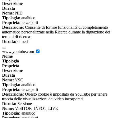
Descrizione
Durata
Nome:
NID
Tipologia:
analitico
Proprieta:
terze parti
Descrizione:
Consente di fornire funzionalità di completamento
automatico personalizzate nella Ricerca durante la digitazione dei
termini di ricerca.
Durata:
6 mesi
www.youtube.com
Nome
Tipologia
Proprieta
Descrizione
Durata
Nome:
YSC
Tipologia:
analitico
Proprieta:
terze parti
Descrizione:
Questo cookie è impostato da YouTube per tenere
traccia delle visualizzazioni dei video incorporati.
Durata:
Sessione
Nome:
VISITOR_INFO1_LIVE
Tipologia:
analitico
Proprieta:
terze parti