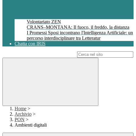
Volontariato ZEN
CRANS–MONTANA: Il fuoco, il freddo, la distanza
I Promessi Sposi incontrano l'Intelligenza Artificiale: un
percorso interdisciplinare tra Letteratur
Chatta con IRIS
Campo di ricerca per le pagine del sito
Home
>
Archivio
>
PON
>
Ambienti digitali