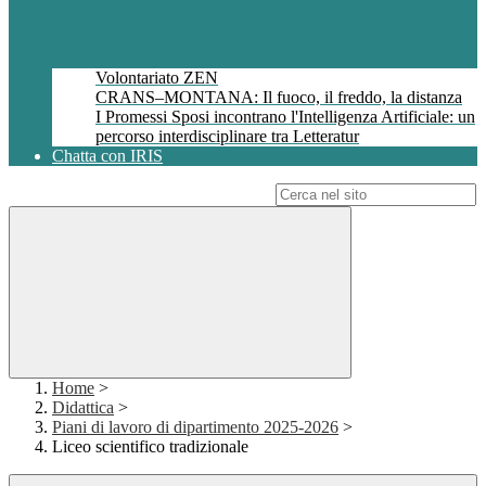
Volontariato ZEN
CRANS–MONTANA: Il fuoco, il freddo, la distanza
I Promessi Sposi incontrano l'Intelligenza Artificiale: un
percorso interdisciplinare tra Letteratur
Chatta con IRIS
Campo di ricerca per le pagine del sito
Home
>
Didattica
>
Piani di lavoro di dipartimento 2025-2026
>
Liceo scientifico tradizionale