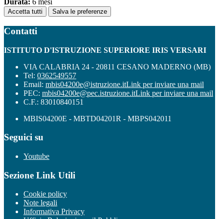
Durata:
6 mesi
Accetta tutti
Salva le preferenze
Contatti
ISTITUTO D'ISTRUZIONE SUPERIORE IRIS VERSARI
VIA CALABRIA 24 - 20811 CESANO MADERNO (MB)
Tel:
0362549557
Email:
mbis04200e@istruzione.it
Link per inviare una mail
PEC:
mbis04200e@pec.istruzione.it
Link per inviare una mail
C.F.: 83010840151
MBIS04200E - MBTD04201R - MBPS042011
Seguici su
Youtube
Sezione Link Utili
Cookie policy
Note legali
Informativa Privacy