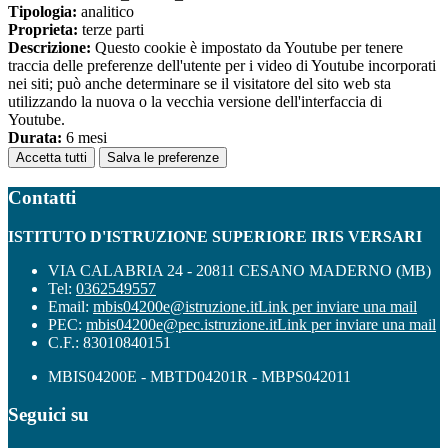
Tipologia:
analitico
Proprieta:
terze parti
Descrizione:
Questo cookie è impostato da Youtube per tenere
traccia delle preferenze dell'utente per i video di Youtube incorporati
nei siti; può anche determinare se il visitatore del sito web sta
utilizzando la nuova o la vecchia versione dell'interfaccia di
Youtube.
Durata:
6 mesi
Accetta tutti
Salva le preferenze
Contatti
ISTITUTO D'ISTRUZIONE SUPERIORE IRIS VERSARI
VIA CALABRIA 24 - 20811 CESANO MADERNO (MB)
Tel:
0362549557
Email:
mbis04200e@istruzione.it
Link per inviare una mail
PEC:
mbis04200e@pec.istruzione.it
Link per inviare una mail
C.F.: 83010840151
MBIS04200E - MBTD04201R - MBPS042011
Seguici su