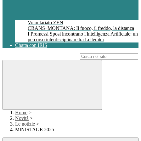
Volontariato ZEN
CRANS–MONTANA: Il fuoco, il freddo, la distanza
I Promessi Sposi incontrano l'Intelligenza Artificiale: un
percorso interdisciplinare tra Letteratur
Chatta con IRIS
Campo di ricerca per le pagine del sito
Home
>
Novità
>
Le notizie
>
MINISTAGE 2025