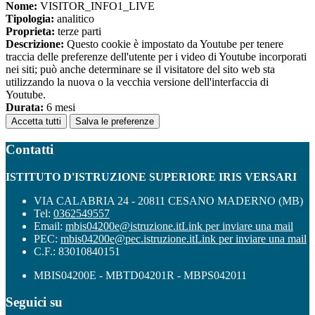
Nome:
VISITOR_INFO1_LIVE
Tipologia:
analitico
Proprieta:
terze parti
Descrizione:
Questo cookie è impostato da Youtube per tenere
traccia delle preferenze dell'utente per i video di Youtube incorporati
nei siti; può anche determinare se il visitatore del sito web sta
utilizzando la nuova o la vecchia versione dell'interfaccia di
Youtube.
Durata:
6 mesi
Accetta tutti
Salva le preferenze
Contatti
ISTITUTO D'ISTRUZIONE SUPERIORE IRIS VERSARI
VIA CALABRIA 24 - 20811 CESANO MADERNO (MB)
Tel:
0362549557
Email:
mbis04200e@istruzione.it
Link per inviare una mail
PEC:
mbis04200e@pec.istruzione.it
Link per inviare una mail
C.F.: 83010840151
MBIS04200E - MBTD04201R - MBPS042011
Seguici su