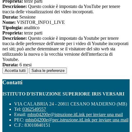
Proprieta:
terze parti
Descrizione:
Questo cookie è impostato da YouTube per tenere
traccia delle visualizzazioni dei video incorporati.
Durata:
Sessione
Nome:
VISITOR_INFO1_LIVE
Tipologia:
analitico
Proprieta:
terze parti
Descrizione:
Questo cookie è impostato da Youtube per tenere
traccia delle preferenze dell'utente per i video di Youtube incorporati
nei siti; può anche determinare se il visitatore del sito web sta
utilizzando la nuova o la vecchia versione dell'interfaccia di
Youtube.
Durata:
6 mesi
Accetta tutti
Salva le preferenze
Contatti
ISTITUTO D'ISTRUZIONE SUPERIORE IRIS VERSARI
VIA CALABRIA 24 - 20811 CESANO MADERNO (MB)
Tel:
0362549557
Email:
mbis04200e@istruzione.it
Link per inviare una mail
PEC:
mbis04200e@pec.istruzione.it
Link per inviare una mail
C.F.: 83010840151