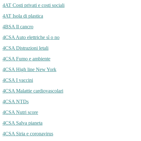
4AT Costi privati e costi sociali
4AT Isola di plastica
4BSA Il cancro
4CSA Auto elettriche sì o no
4CSA Distrazioni letali
4CSA Fumo e ambiente
4CSA High line New York
4CSA I vaccini
4CSA Malattie cardiovascolari
4CSA NTDs
4CSA Nutri score
4CSA Salva pianeta
4CSA Siria e coronavirus