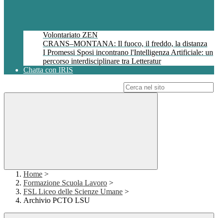
Volontariato ZEN
CRANS–MONTANA: Il fuoco, il freddo, la distanza
I Promessi Sposi incontrano l'Intelligenza Artificiale: un
percorso interdisciplinare tra Letteratur
Chatta con IRIS
Campo di ricerca per le pagine del sito
Home
>
Formazione Scuola Lavoro
>
FSL Liceo delle Scienze Umane
>
Archivio PCTO LSU