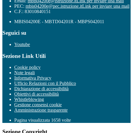
Email:
mbis04200e@istruzione.it
Link per inviare una mail
PEC:
mbis04200e@pec.istruzione.it
Link per inviare una mail
C.F.: 83010840151
MBIS04200E - MBTD04201R - MBPS042011
Seguici su
Youtube
Sezione Link Utili
Cookie policy
Note legali
Informativa Privacy
Ufficio Relazioni con il Pubblico
Dichiarazione di accessibilità
Obiettivi di accessibilità
Whistleblowing
Gestione consensi cookie
Amministrazione trasparente
Pagina visualizzata
1658
volte
Sezione Copyright