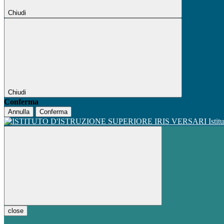
Chiudi
Chiudi
Conferma
Annulla
Conferma
Istit
close