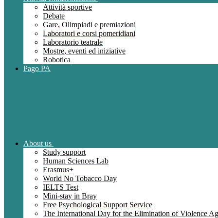
Attività sportive
Debate
Gare, Olimpiadi e premiazioni
Laboratori e corsi pomeridiani
Laboratorio teatrale
Mostre, eventi ed iniziative
Robotica
Pago PA
About us
Study support
Human Sciences Lab
Erasmus+
World No Tobacco Day
IELTS Test
Mini-stay in Bray
Free Psychological Support Service
The International Day for the Elimination of Violence 