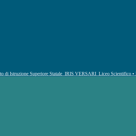
uto di Istruzione Superiore Statale
IRIS VERSARI
Liceo Scientifico 