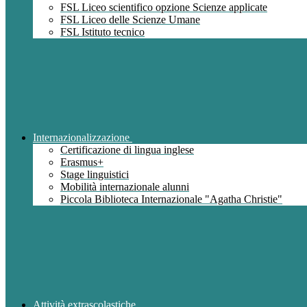
FSL Liceo scientifico opzione Scienze applicate
FSL Liceo delle Scienze Umane
FSL Istituto tecnico
Internazionalizzazione
Certificazione di lingua inglese
Erasmus+
Stage linguistici
Mobilità internazionale alunni
Piccola Biblioteca Internazionale "Agatha Christie"
Attività extrascolastiche