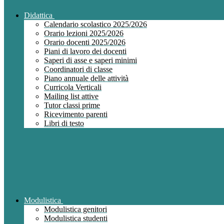
Didattica
Calendario scolastico 2025/2026
Orario lezioni 2025/2026
Orario docenti 2025/2026
Piani di lavoro dei docenti
Saperi di asse e saperi minimi
Coordinatori di classe
Piano annuale delle attività
Curricola Verticali
Mailing list attive
Tutor classi prime
Ricevimento parenti
Libri di testo
Modulistica
Modulistica genitori
Modulistica studenti