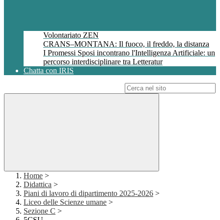
Volontariato ZEN
CRANS–MONTANA: Il fuoco, il freddo, la distanza
I Promessi Sposi incontrano l'Intelligenza Artificiale: un
percorso interdisciplinare tra Letteratur
Chatta con IRIS
Campo di ricerca per le pagine del sito
Home
>
Didattica
>
Piani di lavoro di dipartimento 2025-2026
>
Liceo delle Scienze umane
>
Sezione C
>
5CSU