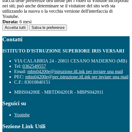
traccia delle preferenze dell'utente per i video di Youtube incorporati
nei siti; può anche determinare se il visitatore del sito web sta
utilizzando la nuova o la vecchia versione dell'interfaccia di
Youtube.
Durata:
6 mesi
Accetta tutti
Salva le preferenze
Contatti
ISTITUTO D'ISTRUZIONE SUPERIORE IRIS VERSARI
VIA CALABRIA 24 - 20811 CESANO MADERNO (MB)
Tel:
0362549557
Email:
mbis04200e@istruzione.it
Link per inviare una mail
PEC:
mbis04200e@pec.istruzione.it
Link per inviare una mail
C.F.: 83010840151
MBIS04200E - MBTD04201R - MBPS042011
Seguici su
Youtube
Sezione Link Utili