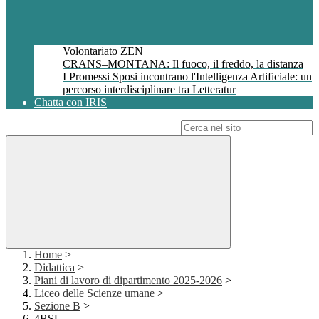
Volontariato ZEN
CRANS–MONTANA: Il fuoco, il freddo, la distanza
I Promessi Sposi incontrano l'Intelligenza Artificiale: un
percorso interdisciplinare tra Letteratur
Chatta con IRIS
Campo di ricerca per le pagine del sito
Home
>
Didattica
>
Piani di lavoro di dipartimento 2025-2026
>
Liceo delle Scienze umane
>
Sezione B
>
4BSU