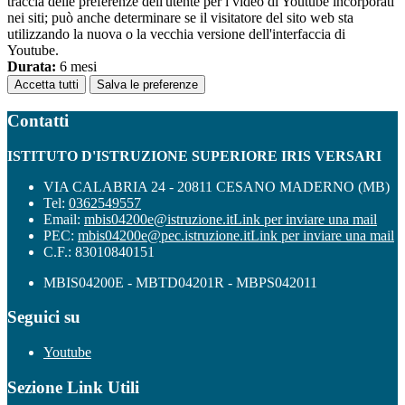
traccia delle preferenze dell'utente per i video di Youtube incorporati
nei siti; può anche determinare se il visitatore del sito web sta
utilizzando la nuova o la vecchia versione dell'interfaccia di
Youtube.
Durata:
6 mesi
Accetta tutti
Salva le preferenze
Contatti
ISTITUTO D'ISTRUZIONE SUPERIORE IRIS VERSARI
VIA CALABRIA 24 - 20811 CESANO MADERNO (MB)
Tel:
0362549557
Email:
mbis04200e@istruzione.it
Link per inviare una mail
PEC:
mbis04200e@pec.istruzione.it
Link per inviare una mail
C.F.: 83010840151
MBIS04200E - MBTD04201R - MBPS042011
Seguici su
Youtube
Sezione Link Utili