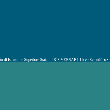
uto di Istruzione Superiore Statale
IRIS VERSARI
Liceo Scientifico 