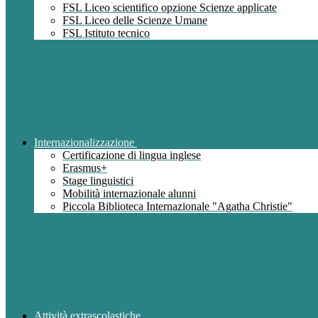
FSL Liceo scientifico opzione Scienze applicate
FSL Liceo delle Scienze Umane
FSL Istituto tecnico
Internazionalizzazione
Certificazione di lingua inglese
Erasmus+
Stage linguistici
Mobilità internazionale alunni
Piccola Biblioteca Internazionale "Agatha Christie"
Attività extrascolastiche