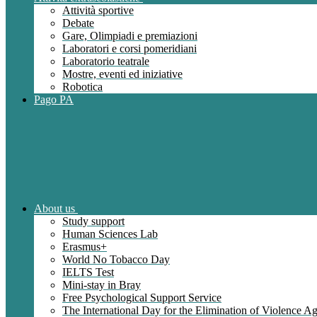
Attività sportive
Debate
Gare, Olimpiadi e premiazioni
Laboratori e corsi pomeridiani
Laboratorio teatrale
Mostre, eventi ed iniziative
Robotica
Pago PA
About us
Study support
Human Sciences Lab
Erasmus+
World No Tobacco Day
IELTS Test
Mini-stay in Bray
Free Psychological Support Service
The International Day for the Elimination of Violence 