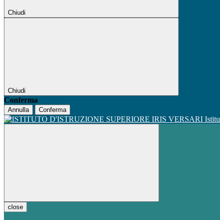
Chiudi
Chiudi
Conferma
Annulla
Conferma
Istit
close