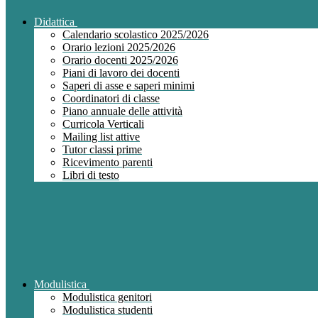
Didattica
Calendario scolastico 2025/2026
Orario lezioni 2025/2026
Orario docenti 2025/2026
Piani di lavoro dei docenti
Saperi di asse e saperi minimi
Coordinatori di classe
Piano annuale delle attività
Curricola Verticali
Mailing list attive
Tutor classi prime
Ricevimento parenti
Libri di testo
Modulistica
Modulistica genitori
Modulistica studenti