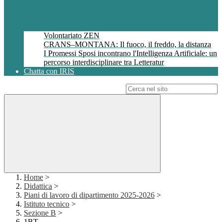
Volontariato ZEN
CRANS–MONTANA: Il fuoco, il freddo, la distanza
I Promessi Sposi incontrano l'Intelligenza Artificiale: un
percorso interdisciplinare tra Letteratur
Chatta con IRIS
Campo di ricerca per le pagine del sito
Home
>
Didattica
>
Piani di lavoro di dipartimento 2025-2026
>
Istituto tecnico
>
Sezione B
>
1BT