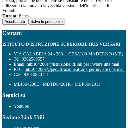
nei siti; può anche determinare se il visitatore del sito web sta
utilizzando la nuova o la vecchia versione dell'interfaccia di
Youtube.
Durata:
6 mesi
Accetta tutti
Salva le preferenze
Contatti
ISTITUTO D'ISTRUZIONE SUPERIORE IRIS VERSARI
VIA CALABRIA 24 - 20811 CESANO MADERNO (MB)
Tel:
0362549557
Email:
mbis04200e@istruzione.it
Link per inviare una mail
PEC:
mbis04200e@pec.istruzione.it
Link per inviare una mail
C.F.: 83010840151
MBIS04200E - MBTD04201R - MBPS042011
Seguici su
Youtube
Sezione Link Utili