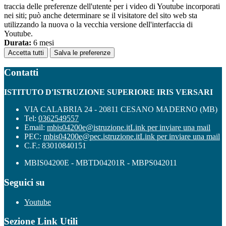
traccia delle preferenze dell'utente per i video di Youtube incorporati
nei siti; può anche determinare se il visitatore del sito web sta
utilizzando la nuova o la vecchia versione dell'interfaccia di
Youtube.
Durata:
6 mesi
Accetta tutti
Salva le preferenze
Contatti
ISTITUTO D'ISTRUZIONE SUPERIORE IRIS VERSARI
VIA CALABRIA 24 - 20811 CESANO MADERNO (MB)
Tel:
0362549557
Email:
mbis04200e@istruzione.it
Link per inviare una mail
PEC:
mbis04200e@pec.istruzione.it
Link per inviare una mail
C.F.: 83010840151
MBIS04200E - MBTD04201R - MBPS042011
Seguici su
Youtube
Sezione Link Utili