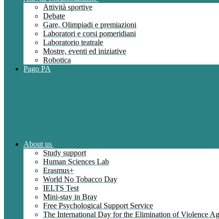
Attività sportive
Debate
Gare, Olimpiadi e premiazioni
Laboratori e corsi pomeridiani
Laboratorio teatrale
Mostre, eventi ed iniziative
Robotica
Pago PA
About us
Study support
Human Sciences Lab
Erasmus+
World No Tobacco Day
IELTS Test
Mini-stay in Bray
Free Psychological Support Service
The International Day for the Elimination of Violence 