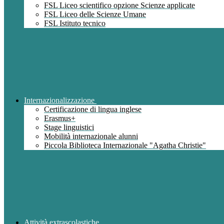
FSL Liceo scientifico opzione Scienze applicate
FSL Liceo delle Scienze Umane
FSL Istituto tecnico
Internazionalizzazione
Certificazione di lingua inglese
Erasmus+
Stage linguistici
Mobilità internazionale alunni
Piccola Biblioteca Internazionale "Agatha Christie"
Attività extrascolastiche