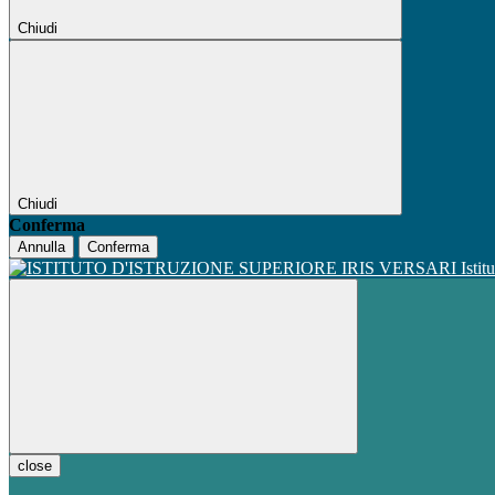
Chiudi
Chiudi
Conferma
Annulla
Conferma
Istit
close