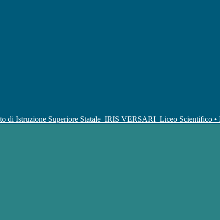
uto di Istruzione Superiore Statale
IRIS VERSARI
Liceo Scientifico 