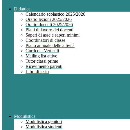
Didattica
Calendario scolastico 2025/2026
Orario lezioni 2025/2026
Orario docenti 2025/2026
Piani di lavoro dei docenti
Saperi di asse e saperi minimi
Coordinatori di classe
Piano annuale delle attività
Curricola Verticali
Mailing list attive
Tutor classi prime
Ricevimento parenti
Libri di testo
Modulistica
Modulistica genitori
Modulistica studenti