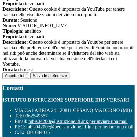
Proprieta:
terze parti
Descrizione:
Questo cookie è impostato da YouTube per tenere
traccia delle visualizzazioni dei video incorporati.
Durata:
Sessione
Nome:
VISITOR_INFO1_LIVE
Tipologia:
analitico
Proprieta:
terze parti
Descrizione:
Questo cookie è impostato da Youtube per tenere
traccia delle preferenze dell'utente per i video di Youtube incorporati
nei siti; può anche determinare se il visitatore del sito web sta
utilizzando la nuova o la vecchia versione dell'interfaccia di
Youtube.
Durata:
6 mesi
Accetta tutti
Salva le preferenze
Contatti
ISTITUTO D'ISTRUZIONE SUPERIORE IRIS VERSARI
VIA CALABRIA 24 - 20811 CESANO MADERNO (MB)
Tel:
0362549557
Email:
mbis04200e@istruzione.it
Link per inviare una mail
PEC:
mbis04200e@pec.istruzione.it
Link per inviare una mail
C.F.: 83010840151