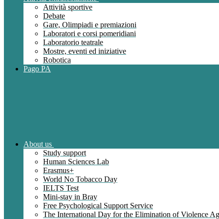
Attività sportive
Debate
Gare, Olimpiadi e premiazioni
Laboratori e corsi pomeridiani
Laboratorio teatrale
Mostre, eventi ed iniziative
Robotica
Pago PA
About us
Study support
Human Sciences Lab
Erasmus+
World No Tobacco Day
IELTS Test
Mini-stay in Bray
Free Psychological Support Service
The International Day for the Elimination of Violence 