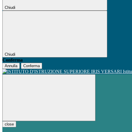
Chiudi
Chiudi
Conferma
Annulla
Conferma
Istit
close