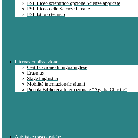
FSL Liceo scientifico opzione Scienze applicate
FSL Liceo delle Scienze Umane
FSL Istituto tecnico
Internazionalizzazione
Certificazione di lingua inglese
Erasmus+
Stage linguistici
Mobilità internazionale alunni
Piccola Biblioteca Internazionale "Agatha Christie"
Attività extrascolastiche