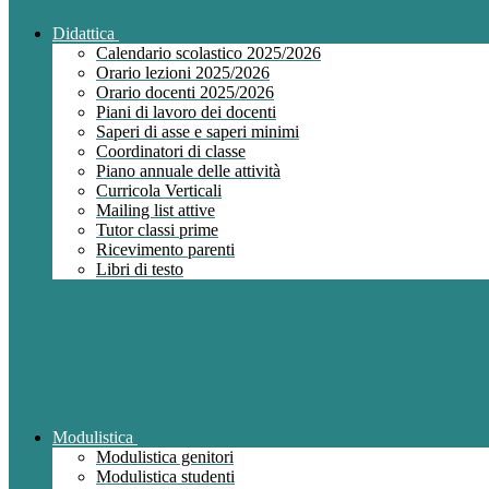
Didattica
Calendario scolastico 2025/2026
Orario lezioni 2025/2026
Orario docenti 2025/2026
Piani di lavoro dei docenti
Saperi di asse e saperi minimi
Coordinatori di classe
Piano annuale delle attività
Curricola Verticali
Mailing list attive
Tutor classi prime
Ricevimento parenti
Libri di testo
Modulistica
Modulistica genitori
Modulistica studenti