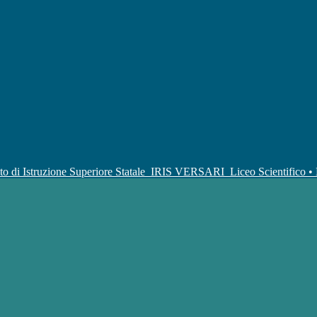
uto di Istruzione Superiore Statale
IRIS VERSARI
Liceo Scientifico 