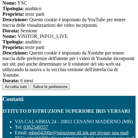
Nome:
YSC
Tipologia:
analitico
Proprieta:
terze parti
Descrizione:
Questo cookie è impostato da YouTube per tenere
traccia delle visualizzazioni dei video incorporati.
Durata:
Sessione
Nome:
VISITOR_INFO1_LIVE
Tipologia:
analitico
Proprieta:
terze parti
Descrizione:
Questo cookie è impostato da Youtube per tenere
traccia delle preferenze dell'utente per i video di Youtube incorporati
nei siti; può anche determinare se il visitatore del sito web sta
utilizzando la nuova o la vecchia versione dell'interfaccia di
Youtube.
Durata:
6 mesi
Accetta tutti
Salva le preferenze
Contatti
ISTITUTO D'ISTRUZIONE SUPERIORE IRIS VERSARI
VIA CALABRIA 24 - 20811 CESANO MADERNO (MB)
Tel:
0362549557
Email:
mbis04200e@istruzione.it
Link per inviare una mail