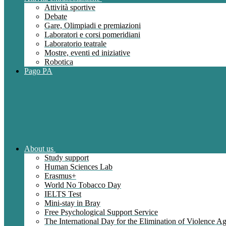
Attività sportive
Debate
Gare, Olimpiadi e premiazioni
Laboratori e corsi pomeridiani
Laboratorio teatrale
Mostre, eventi ed iniziative
Robotica
Pago PA
About us
Study support
Human Sciences Lab
Erasmus+
World No Tobacco Day
IELTS Test
Mini-stay in Bray
Free Psychological Support Service
The International Day for the Elimination of Violence 