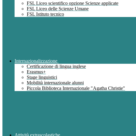
FSL Liceo scientifico opzione Scienze applicate
FSL Liceo delle Scienze Umane
FSL Istituto tecnico
Internazionalizzazione
Certificazione di lingua inglese
Erasmus+
Stage linguistici
Mobilità internazionale alunni
Piccola Biblioteca Internazionale "Agatha Christie"
Attività extrascolastiche