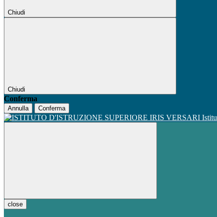
Chiudi
Chiudi
Conferma
Annulla
Conferma
Istit
close