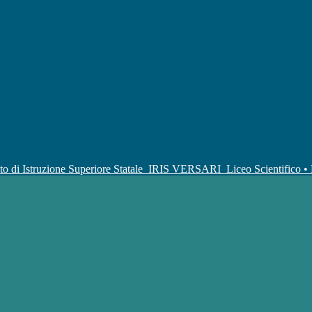
uto di Istruzione Superiore Statale
IRIS VERSARI
Liceo Scientifico 