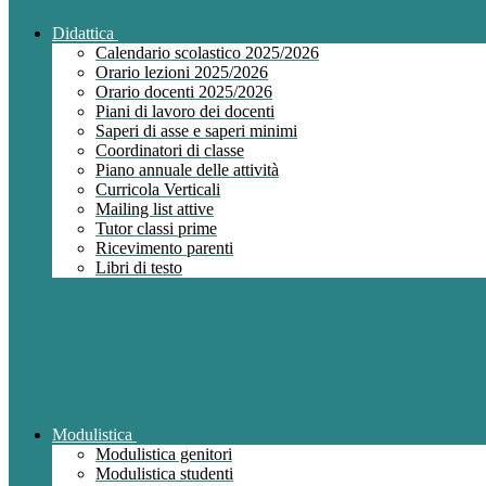
Didattica
Calendario scolastico 2025/2026
Orario lezioni 2025/2026
Orario docenti 2025/2026
Piani di lavoro dei docenti
Saperi di asse e saperi minimi
Coordinatori di classe
Piano annuale delle attività
Curricola Verticali
Mailing list attive
Tutor classi prime
Ricevimento parenti
Libri di testo
Modulistica
Modulistica genitori
Modulistica studenti