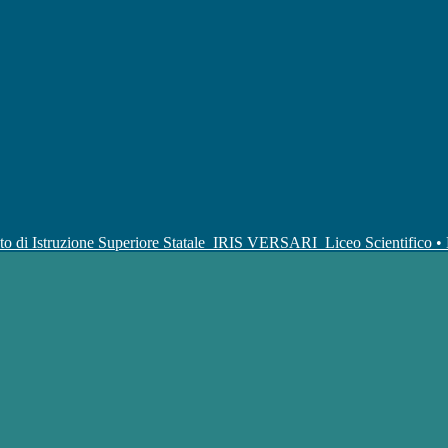
uto di Istruzione Superiore Statale
IRIS VERSARI
Liceo Scientifico 