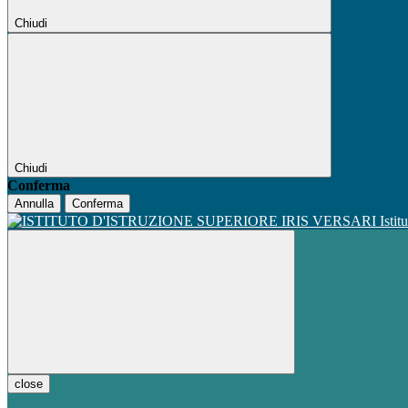
Chiudi
Chiudi
Conferma
Annulla
Conferma
Istit
close