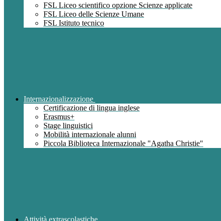
FSL Liceo scientifico opzione Scienze applicate
FSL Liceo delle Scienze Umane
FSL Istituto tecnico
Internazionalizzazione
Certificazione di lingua inglese
Erasmus+
Stage linguistici
Mobilità internazionale alunni
Piccola Biblioteca Internazionale "Agatha Christie"
Attività extrascolastiche