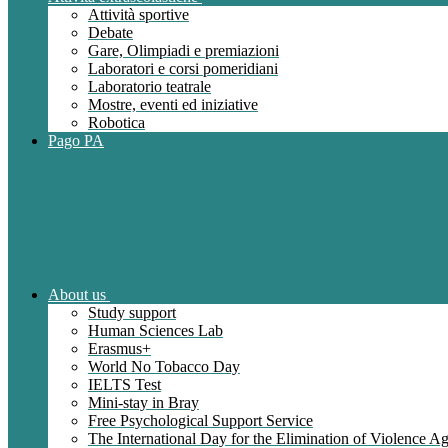
Attività sportive
Debate
Gare, Olimpiadi e premiazioni
Laboratori e corsi pomeridiani
Laboratorio teatrale
Mostre, eventi ed iniziative
Robotica
Pago PA
About us
Study support
Human Sciences Lab
Erasmus+
World No Tobacco Day
IELTS Test
Mini-stay in Bray
Free Psychological Support Service
The International Day for the Elimination of Violence 