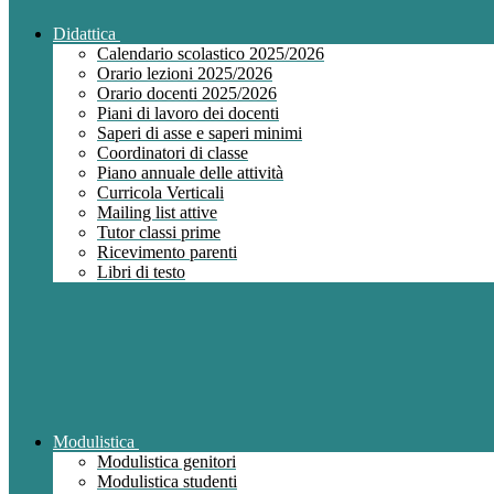
Didattica
Calendario scolastico 2025/2026
Orario lezioni 2025/2026
Orario docenti 2025/2026
Piani di lavoro dei docenti
Saperi di asse e saperi minimi
Coordinatori di classe
Piano annuale delle attività
Curricola Verticali
Mailing list attive
Tutor classi prime
Ricevimento parenti
Libri di testo
Modulistica
Modulistica genitori
Modulistica studenti