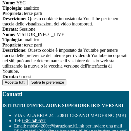
Nome:
YSC
Tipologia:
analitico
Proprieta:
terze parti
Descrizione:
Questo cookie è impostato da YouTube per tenere
traccia delle visualizzazioni dei video incorporati.
Durata:
Sessione
Nome:
VISITOR_INFO1_LIVE
Tipologia:
analitico
Proprieta:
terze parti
Descrizione:
Questo cookie è impostato da Youtube per tenere
traccia delle preferenze dell'utente per i video di Youtube incorporati
nei siti; può anche determinare se il visitatore del sito web sta
utilizzando la nuova o la vecchia versione dell'interfaccia di
Youtube.
Durata:
6 mesi
Accetta tutti
Salva le preferenze
Contatti
ISTITUTO D'ISTRUZIONE SUPERIORE IRIS VERSARI
VIA CALABRIA 24 - 20811 CESANO MADERNO (MB)
Tel:
0362549557
Email:
mbis04200e@istruzione.it
Link per inviare una mail