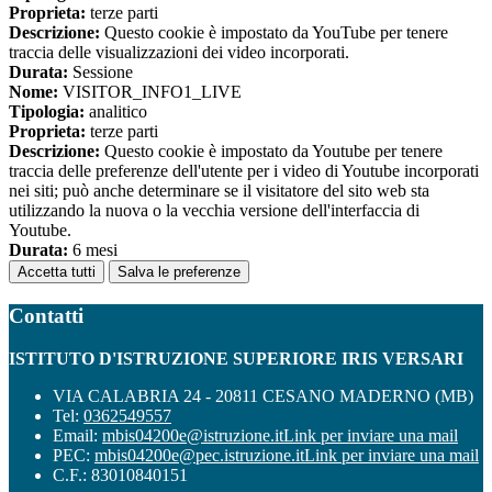
Proprieta:
terze parti
Descrizione:
Questo cookie è impostato da YouTube per tenere
traccia delle visualizzazioni dei video incorporati.
Durata:
Sessione
Nome:
VISITOR_INFO1_LIVE
Tipologia:
analitico
Proprieta:
terze parti
Descrizione:
Questo cookie è impostato da Youtube per tenere
traccia delle preferenze dell'utente per i video di Youtube incorporati
nei siti; può anche determinare se il visitatore del sito web sta
utilizzando la nuova o la vecchia versione dell'interfaccia di
Youtube.
Durata:
6 mesi
Accetta tutti
Salva le preferenze
Contatti
ISTITUTO D'ISTRUZIONE SUPERIORE IRIS VERSARI
VIA CALABRIA 24 - 20811 CESANO MADERNO (MB)
Tel:
0362549557
Email:
mbis04200e@istruzione.it
Link per inviare una mail
PEC:
mbis04200e@pec.istruzione.it
Link per inviare una mail
C.F.: 83010840151