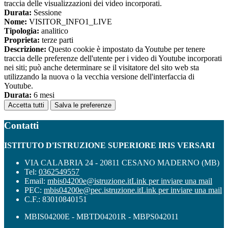
traccia delle visualizzazioni dei video incorporati.
Durata:
Sessione
Nome:
VISITOR_INFO1_LIVE
Tipologia:
analitico
Proprieta:
terze parti
Descrizione:
Questo cookie è impostato da Youtube per tenere
traccia delle preferenze dell'utente per i video di Youtube incorporati
nei siti; può anche determinare se il visitatore del sito web sta
utilizzando la nuova o la vecchia versione dell'interfaccia di
Youtube.
Durata:
6 mesi
Accetta tutti
Salva le preferenze
Contatti
ISTITUTO D'ISTRUZIONE SUPERIORE IRIS VERSARI
VIA CALABRIA 24 - 20811 CESANO MADERNO (MB)
Tel:
0362549557
Email:
mbis04200e@istruzione.it
Link per inviare una mail
PEC:
mbis04200e@pec.istruzione.it
Link per inviare una mail
C.F.: 83010840151
MBIS04200E - MBTD04201R - MBPS042011