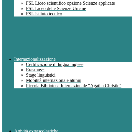
FSL Liceo scientifico opzione Scienze applicate
FSL Liceo delle Scienze Umane
FSL Istituto tecnico
Internazionalizzazione
Certificazione di lingua inglese
Erasmus+
Stage linguistici
Mobilità internazionale alunni
Piccola Biblioteca Internazionale "Agatha Christie"
Attività extrascolastiche