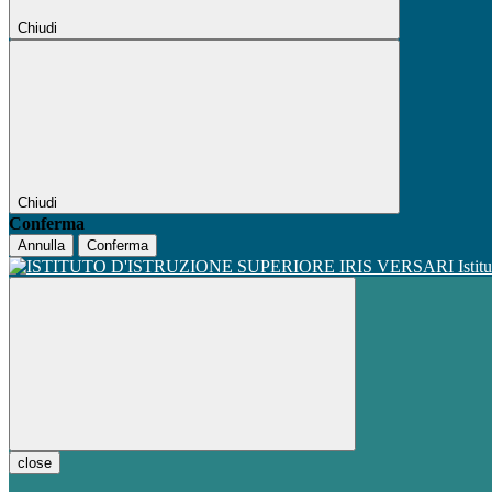
Chiudi
Chiudi
Conferma
Annulla
Conferma
Istit
close