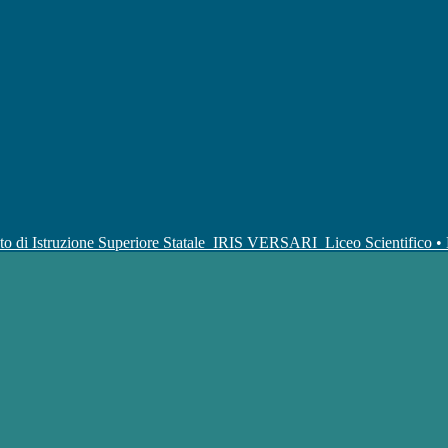
uto di Istruzione Superiore Statale
IRIS VERSARI
Liceo Scientifico 