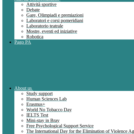
Attività sportive
Debate
Gare, Olimpiadi e premiazioni
Laboratori e corsi pomeridiani
Laboratorio teatrale
Mostre, eventi ed iniziative
Robotica
Pago PA
About us
Study support
Human Sciences Lab
Erasmus+
World No Tobacco Day
IELTS Test
Mini-stay in Bray
Free Psychological Support Service
The International Day for the Elimination of Violence 