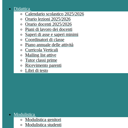
Didattica
Calendario scolastico 2025/2026
Orario lezioni 2025/2026
Orario docenti 2025/2026
Piani di lavoro dei docenti
Saperi di asse e saperi minimi
Coordinatori di classe
Piano annuale delle attività
Curricola Verticali
Mailing list attive
Tutor classi prime
Ricevimento parenti
Libri di testo
Modulistica
Modulistica genitori
Modulistica studenti