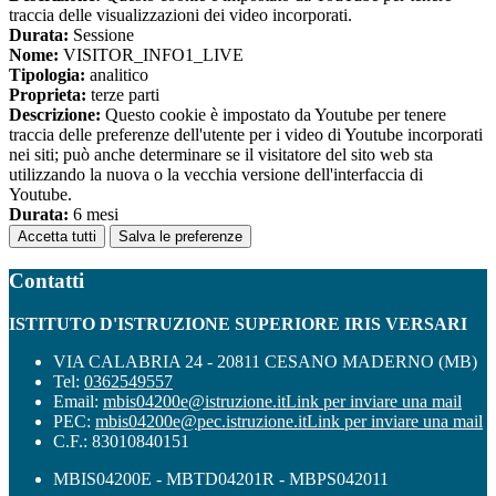
traccia delle visualizzazioni dei video incorporati.
Durata:
Sessione
Nome:
VISITOR_INFO1_LIVE
Tipologia:
analitico
Proprieta:
terze parti
Descrizione:
Questo cookie è impostato da Youtube per tenere
traccia delle preferenze dell'utente per i video di Youtube incorporati
nei siti; può anche determinare se il visitatore del sito web sta
utilizzando la nuova o la vecchia versione dell'interfaccia di
Youtube.
Durata:
6 mesi
Accetta tutti
Salva le preferenze
Contatti
ISTITUTO D'ISTRUZIONE SUPERIORE IRIS VERSARI
VIA CALABRIA 24 - 20811 CESANO MADERNO (MB)
Tel:
0362549557
Email:
mbis04200e@istruzione.it
Link per inviare una mail
PEC:
mbis04200e@pec.istruzione.it
Link per inviare una mail
C.F.: 83010840151
MBIS04200E - MBTD04201R - MBPS042011