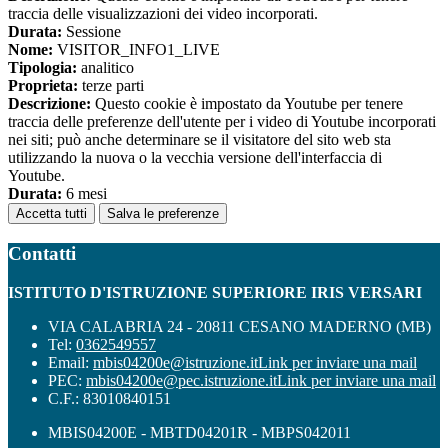
traccia delle visualizzazioni dei video incorporati.
Durata:
Sessione
Nome:
VISITOR_INFO1_LIVE
Tipologia:
analitico
Proprieta:
terze parti
Descrizione:
Questo cookie è impostato da Youtube per tenere
traccia delle preferenze dell'utente per i video di Youtube incorporati
nei siti; può anche determinare se il visitatore del sito web sta
utilizzando la nuova o la vecchia versione dell'interfaccia di
Youtube.
Durata:
6 mesi
Accetta tutti
Salva le preferenze
Contatti
ISTITUTO D'ISTRUZIONE SUPERIORE IRIS VERSARI
VIA CALABRIA 24 - 20811 CESANO MADERNO (MB)
Tel:
0362549557
Email:
mbis04200e@istruzione.it
Link per inviare una mail
PEC:
mbis04200e@pec.istruzione.it
Link per inviare una mail
C.F.: 83010840151
MBIS04200E - MBTD04201R - MBPS042011