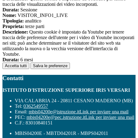
traccia delle visualizzazioni dei video incorporati.
Durata:
Sessione
Nome:
VISITOR_INFO1_LIVE
Tipologia:
analitico
Proprieta:
terze parti
Descrizione:
Questo cookie è impostato da Youtube per tenere
traccia delle preferenze dell'utente per i video di Youtube incorporati
nei siti; può anche determinare se il visitatore del sito web sta
utilizzando la nuova o la vecchia versione dell'interfaccia di
Youtube.
Durata:
6 mesi
Accetta tutti
Salva le preferenze
Contatti
ISTITUTO D'ISTRUZIONE SUPERIORE IRIS VERSARI
VIA CALABRIA 24 - 20811 CESANO MADERNO (MB)
Tel:
0362549557
Email:
mbis04200e@istruzione.it
Link per inviare una mail
PEC:
mbis04200e@pec.istruzione.it
Link per inviare una mail
C.F.: 83010840151
MBIS04200E - MBTD04201R - MBPS042011