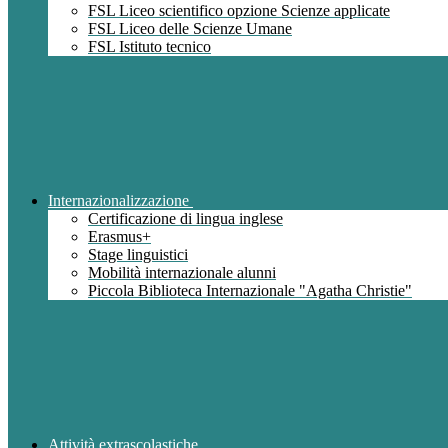
FSL Liceo scientifico opzione Scienze applicate
FSL Liceo delle Scienze Umane
FSL Istituto tecnico
Internazionalizzazione
Certificazione di lingua inglese
Erasmus+
Stage linguistici
Mobilità internazionale alunni
Piccola Biblioteca Internazionale "Agatha Christie"
Attività extrascolastiche