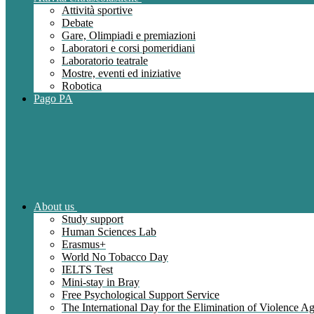
Attività sportive
Debate
Gare, Olimpiadi e premiazioni
Laboratori e corsi pomeridiani
Laboratorio teatrale
Mostre, eventi ed iniziative
Robotica
Pago PA
About us
Study support
Human Sciences Lab
Erasmus+
World No Tobacco Day
IELTS Test
Mini-stay in Bray
Free Psychological Support Service
The International Day for the Elimination of Violence 