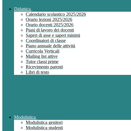
Didattica
Calendario scolastico 2025/2026
Orario lezioni 2025/2026
Orario docenti 2025/2026
Piani di lavoro dei docenti
Saperi di asse e saperi minimi
Coordinatori di classe
Piano annuale delle attività
Curricola Verticali
Mailing list attive
Tutor classi prime
Ricevimento parenti
Libri di testo
Modulistica
Modulistica genitori
Modulistica studenti