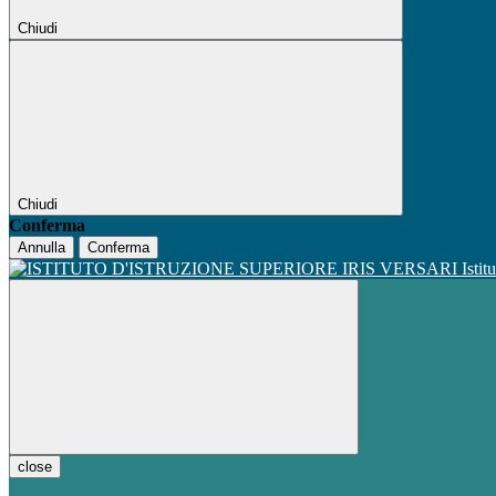
Chiudi
Chiudi
Conferma
Annulla
Conferma
Istit
close