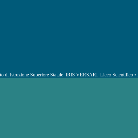
uto di Istruzione Superiore Statale
IRIS VERSARI
Liceo Scientifico 