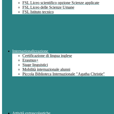
FSL Liceo scientifico opzione Scienze applicate
FSL Liceo delle Scienze Umane
FSL Istituto tecnico
Internazionalizzazione
Certificazione di lingua inglese
Erasmus+
Stage linguistici
Mobilità internazionale alunni
Piccola Biblioteca Internazionale "Agatha Christie"
Attività extrascolastiche