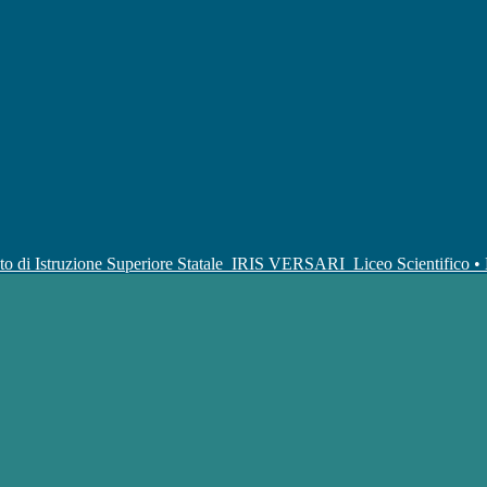
uto di Istruzione Superiore Statale
IRIS VERSARI
Liceo Scientifico 