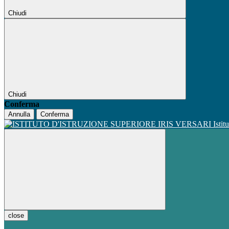
Chiudi
Chiudi
Conferma
Annulla
Conferma
Istit
close