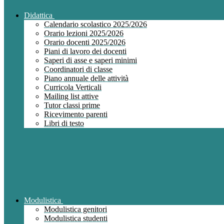
Didattica
Calendario scolastico 2025/2026
Orario lezioni 2025/2026
Orario docenti 2025/2026
Piani di lavoro dei docenti
Saperi di asse e saperi minimi
Coordinatori di classe
Piano annuale delle attività
Curricola Verticali
Mailing list attive
Tutor classi prime
Ricevimento parenti
Libri di testo
Modulistica
Modulistica genitori
Modulistica studenti