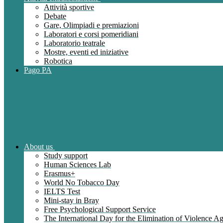
Attività sportive
Debate
Gare, Olimpiadi e premiazioni
Laboratori e corsi pomeridiani
Laboratorio teatrale
Mostre, eventi ed iniziative
Robotica
Pago PA
About us
Study support
Human Sciences Lab
Erasmus+
World No Tobacco Day
IELTS Test
Mini-stay in Bray
Free Psychological Support Service
The International Day for the Elimination of Violence 