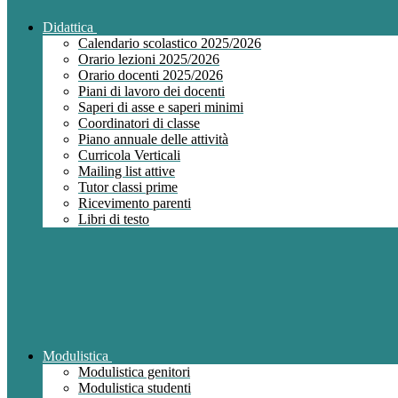
Didattica
Calendario scolastico 2025/2026
Orario lezioni 2025/2026
Orario docenti 2025/2026
Piani di lavoro dei docenti
Saperi di asse e saperi minimi
Coordinatori di classe
Piano annuale delle attività
Curricola Verticali
Mailing list attive
Tutor classi prime
Ricevimento parenti
Libri di testo
Modulistica
Modulistica genitori
Modulistica studenti