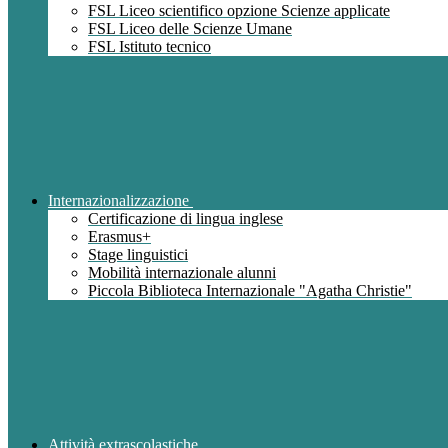
FSL Liceo scientifico opzione Scienze applicate
FSL Liceo delle Scienze Umane
FSL Istituto tecnico
Internazionalizzazione
Certificazione di lingua inglese
Erasmus+
Stage linguistici
Mobilità internazionale alunni
Piccola Biblioteca Internazionale "Agatha Christie"
Attività extrascolastiche