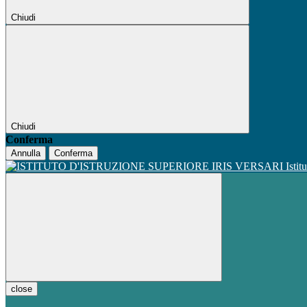
Chiudi
Chiudi
Conferma
Annulla
Conferma
Istit
close