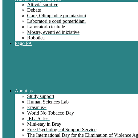
Attività sportive
Debate
Gare, Olimpiadi e premiazioni
Laboratori e corsi pomeridiani
Laboratorio teatrale
Mostre, eventi ed iniziative
Robotica
Pago PA
About us
Study support
Human Sciences Lab
Erasmus+
World No Tobacco Day
IELTS Test
Mini-stay in Bray
Free Psychological Support Service
The International Day for the Elimination of Violence 