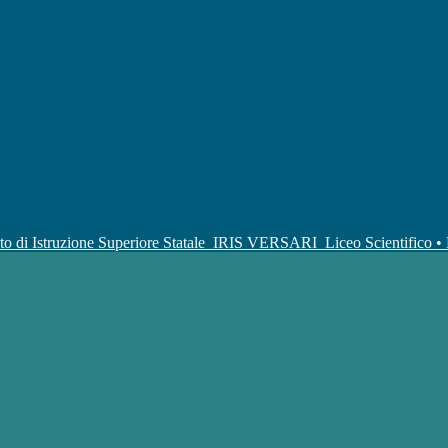
uto di Istruzione Superiore Statale
IRIS VERSARI
Liceo Scientifico 