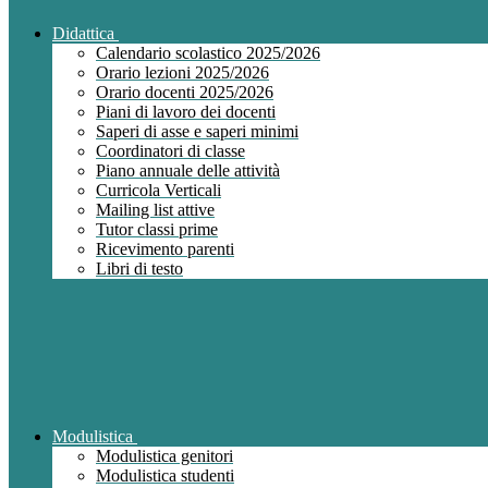
Didattica
Calendario scolastico 2025/2026
Orario lezioni 2025/2026
Orario docenti 2025/2026
Piani di lavoro dei docenti
Saperi di asse e saperi minimi
Coordinatori di classe
Piano annuale delle attività
Curricola Verticali
Mailing list attive
Tutor classi prime
Ricevimento parenti
Libri di testo
Modulistica
Modulistica genitori
Modulistica studenti