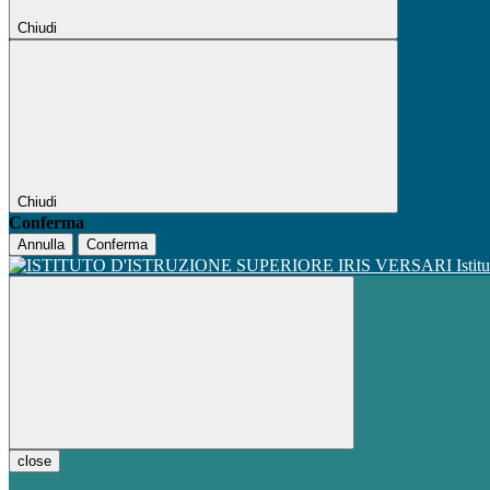
Chiudi
Chiudi
Conferma
Annulla
Conferma
Istit
close