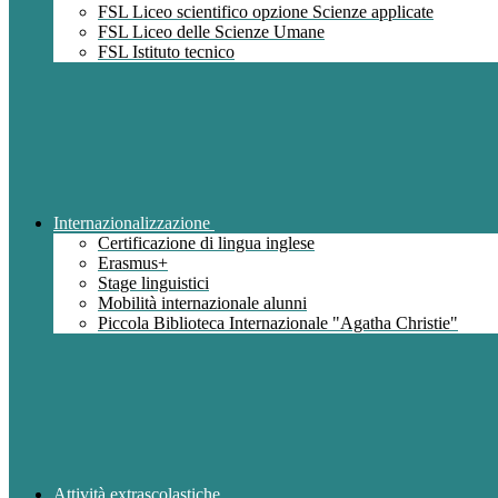
FSL Liceo scientifico opzione Scienze applicate
FSL Liceo delle Scienze Umane
FSL Istituto tecnico
Internazionalizzazione
Certificazione di lingua inglese
Erasmus+
Stage linguistici
Mobilità internazionale alunni
Piccola Biblioteca Internazionale "Agatha Christie"
Attività extrascolastiche