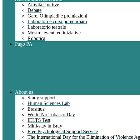
Attività sportive
Debate
Gare, Olimpiadi e premiazioni
Laboratori e corsi pomeridiani
Laboratorio teatrale
Mostre, eventi ed iniziative
Robotica
Pago PA
About us
Study support
Human Sciences Lab
Erasmus+
World No Tobacco Day
IELTS Test
Mini-stay in Bray
Free Psychological Support Service
The International Day for the Elimination of Violence 