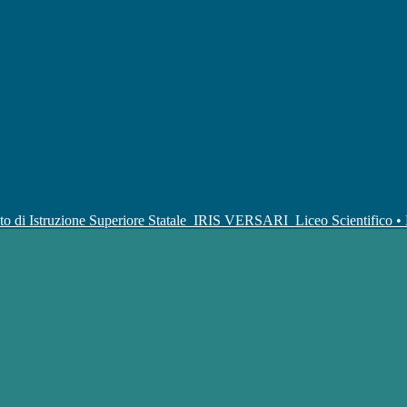
uto di Istruzione Superiore Statale
IRIS VERSARI
Liceo Scientifico 