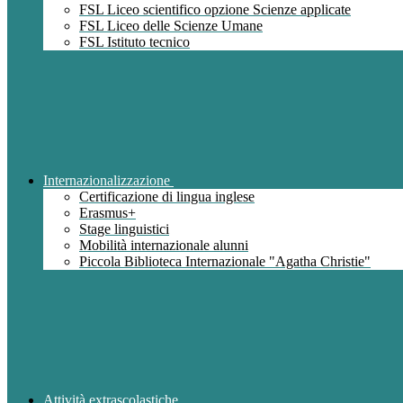
FSL Liceo scientifico opzione Scienze applicate
FSL Liceo delle Scienze Umane
FSL Istituto tecnico
Internazionalizzazione
Certificazione di lingua inglese
Erasmus+
Stage linguistici
Mobilità internazionale alunni
Piccola Biblioteca Internazionale "Agatha Christie"
Attività extrascolastiche