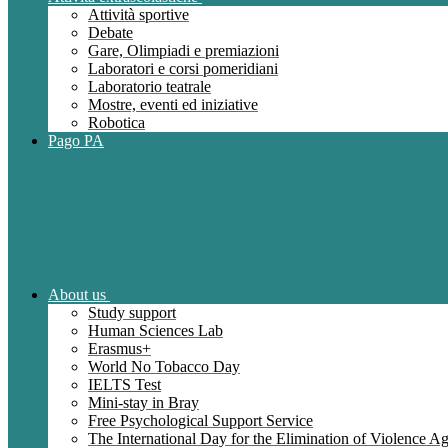
Attività sportive
Debate
Gare, Olimpiadi e premiazioni
Laboratori e corsi pomeridiani
Laboratorio teatrale
Mostre, eventi ed iniziative
Robotica
Pago PA
About us
Study support
Human Sciences Lab
Erasmus+
World No Tobacco Day
IELTS Test
Mini-stay in Bray
Free Psychological Support Service
The International Day for the Elimination of Violence 