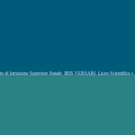
uto di Istruzione Superiore Statale
IRIS VERSARI
Liceo Scientifico 