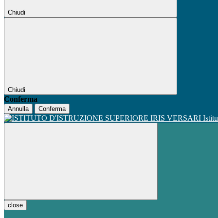
Chiudi
Chiudi
Conferma
Annulla
Conferma
Istit
close