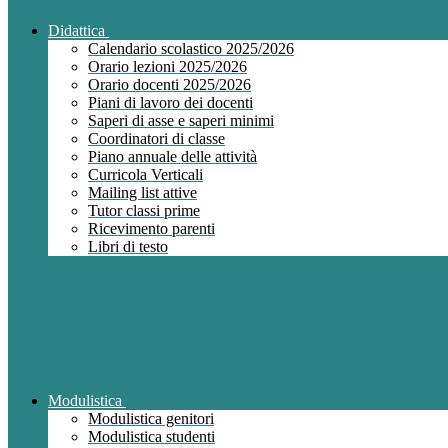
Didattica
Calendario scolastico 2025/2026
Orario lezioni 2025/2026
Orario docenti 2025/2026
Piani di lavoro dei docenti
Saperi di asse e saperi minimi
Coordinatori di classe
Piano annuale delle attività
Curricola Verticali
Mailing list attive
Tutor classi prime
Ricevimento parenti
Libri di testo
Modulistica
Modulistica genitori
Modulistica studenti