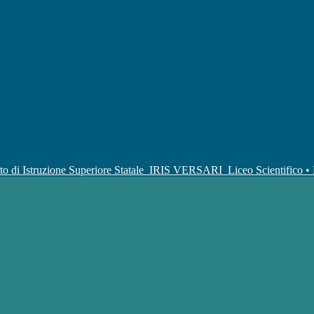
uto di Istruzione Superiore Statale
IRIS VERSARI
Liceo Scientifico 