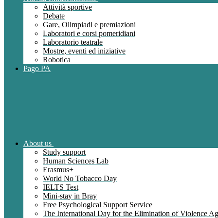
Attività sportive
Debate
Gare, Olimpiadi e premiazioni
Laboratori e corsi pomeridiani
Laboratorio teatrale
Mostre, eventi ed iniziative
Robotica
Pago PA
About us
Study support
Human Sciences Lab
Erasmus+
World No Tobacco Day
IELTS Test
Mini-stay in Bray
Free Psychological Support Service
The International Day for the Elimination of Violence 