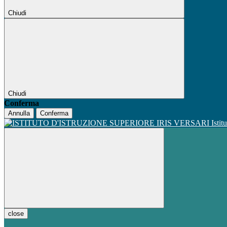
Chiudi
Chiudi
Conferma
Annulla
Conferma
Istit
close