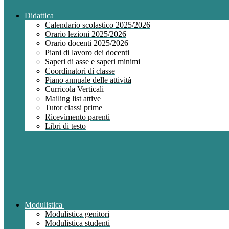
Didattica
Calendario scolastico 2025/2026
Orario lezioni 2025/2026
Orario docenti 2025/2026
Piani di lavoro dei docenti
Saperi di asse e saperi minimi
Coordinatori di classe
Piano annuale delle attività
Curricola Verticali
Mailing list attive
Tutor classi prime
Ricevimento parenti
Libri di testo
Modulistica
Modulistica genitori
Modulistica studenti