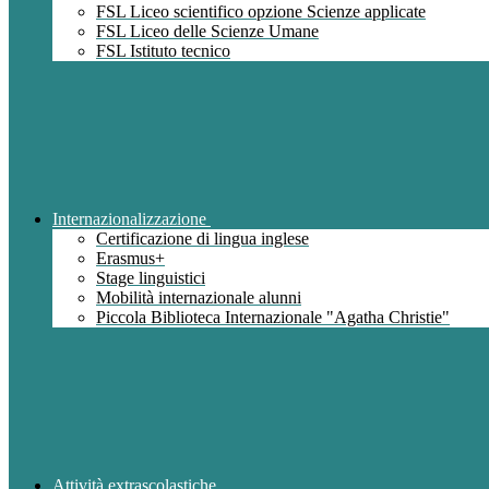
FSL Liceo scientifico opzione Scienze applicate
FSL Liceo delle Scienze Umane
FSL Istituto tecnico
Internazionalizzazione
Certificazione di lingua inglese
Erasmus+
Stage linguistici
Mobilità internazionale alunni
Piccola Biblioteca Internazionale "Agatha Christie"
Attività extrascolastiche