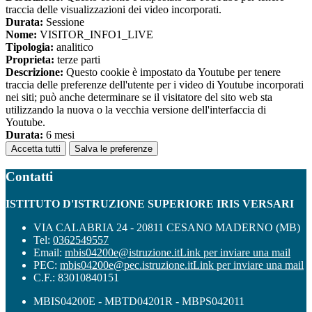
traccia delle visualizzazioni dei video incorporati.
Durata:
Sessione
Nome:
VISITOR_INFO1_LIVE
Tipologia:
analitico
Proprieta:
terze parti
Descrizione:
Questo cookie è impostato da Youtube per tenere
traccia delle preferenze dell'utente per i video di Youtube incorporati
nei siti; può anche determinare se il visitatore del sito web sta
utilizzando la nuova o la vecchia versione dell'interfaccia di
Youtube.
Durata:
6 mesi
Accetta tutti
Salva le preferenze
Contatti
ISTITUTO D'ISTRUZIONE SUPERIORE IRIS VERSARI
VIA CALABRIA 24 - 20811 CESANO MADERNO (MB)
Tel:
0362549557
Email:
mbis04200e@istruzione.it
Link per inviare una mail
PEC:
mbis04200e@pec.istruzione.it
Link per inviare una mail
C.F.: 83010840151
MBIS04200E - MBTD04201R - MBPS042011