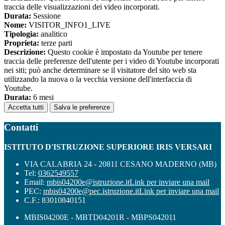
traccia delle visualizzazioni dei video incorporati.
Durata:
Sessione
Nome:
VISITOR_INFO1_LIVE
Tipologia:
analitico
Proprieta:
terze parti
Descrizione:
Questo cookie è impostato da Youtube per tenere
traccia delle preferenze dell'utente per i video di Youtube incorporati
nei siti; può anche determinare se il visitatore del sito web sta
utilizzando la nuova o la vecchia versione dell'interfaccia di
Youtube.
Durata:
6 mesi
Accetta tutti
Salva le preferenze
Contatti
ISTITUTO D'ISTRUZIONE SUPERIORE IRIS VERSARI
VIA CALABRIA 24 - 20811 CESANO MADERNO (MB)
Tel:
0362549557
Email:
mbis04200e@istruzione.it
Link per inviare una mail
PEC:
mbis04200e@pec.istruzione.it
Link per inviare una mail
C.F.: 83010840151
MBIS04200E - MBTD04201R - MBPS042011