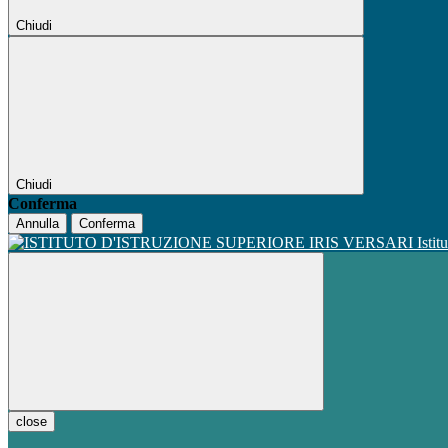
Chiudi
Chiudi
Conferma
Annulla
Conferma
Istit
close