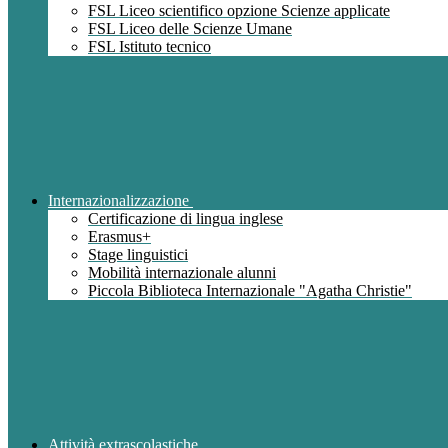
FSL Liceo scientifico opzione Scienze applicate
FSL Liceo delle Scienze Umane
FSL Istituto tecnico
Internazionalizzazione
Certificazione di lingua inglese
Erasmus+
Stage linguistici
Mobilità internazionale alunni
Piccola Biblioteca Internazionale "Agatha Christie"
Attività extrascolastiche