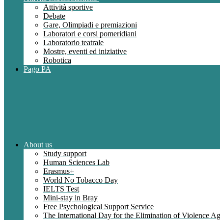
Attività sportive
Debate
Gare, Olimpiadi e premiazioni
Laboratori e corsi pomeridiani
Laboratorio teatrale
Mostre, eventi ed iniziative
Robotica
Pago PA
About us
Study support
Human Sciences Lab
Erasmus+
World No Tobacco Day
IELTS Test
Mini-stay in Bray
Free Psychological Support Service
The International Day for the Elimination of Violence 