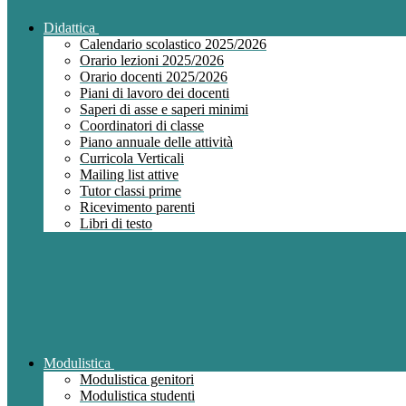
Didattica
Calendario scolastico 2025/2026
Orario lezioni 2025/2026
Orario docenti 2025/2026
Piani di lavoro dei docenti
Saperi di asse e saperi minimi
Coordinatori di classe
Piano annuale delle attività
Curricola Verticali
Mailing list attive
Tutor classi prime
Ricevimento parenti
Libri di testo
Modulistica
Modulistica genitori
Modulistica studenti