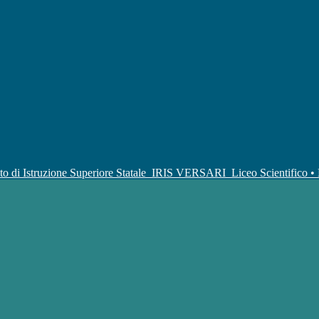
uto di Istruzione Superiore Statale
IRIS VERSARI
Liceo Scientifico 