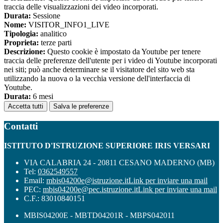
traccia delle visualizzazioni dei video incorporati.
Durata:
Sessione
Nome:
VISITOR_INFO1_LIVE
Tipologia:
analitico
Proprieta:
terze parti
Descrizione:
Questo cookie è impostato da Youtube per tenere
traccia delle preferenze dell'utente per i video di Youtube incorporati
nei siti; può anche determinare se il visitatore del sito web sta
utilizzando la nuova o la vecchia versione dell'interfaccia di
Youtube.
Durata:
6 mesi
Accetta tutti
Salva le preferenze
Contatti
ISTITUTO D'ISTRUZIONE SUPERIORE IRIS VERSARI
VIA CALABRIA 24 - 20811 CESANO MADERNO (MB)
Tel:
0362549557
Email:
mbis04200e@istruzione.it
Link per inviare una mail
PEC:
mbis04200e@pec.istruzione.it
Link per inviare una mail
C.F.: 83010840151
MBIS04200E - MBTD04201R - MBPS042011